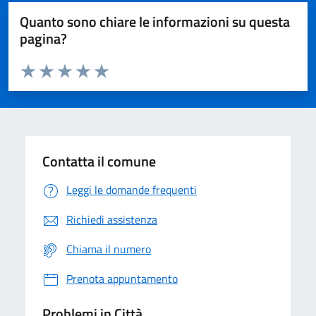
Quanto sono chiare le informazioni su questa
pagina?
Valuta da 1 a 5 stelle la pagina
Domanda
Valuta 1 stelle su 5
Valuta 2 stelle su 5
Valuta 3 stelle su 5
Valuta 4 stelle su 5
Valuta 5 stelle su 5
Contatta il comune
Leggi le domande frequenti
Richiedi assistenza
Chiama il numero
Prenota appuntamento
Problemi in Città