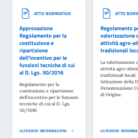
ATTO NORMATIVO
ATTO NOR
Approvazione
Regolamento pe
Regolamento per la
valorizzazione 
costituzione e
attività agro-a
ripartizione
tradizionali loca
dell'incentivo per le
La valorizzazione 
funzioni tecniche di cui
attività agro-alim
al D. Lgs. 50/2016
tradizionali locali.
Istituzione della 
Regolamento per la
Denominazione C
costituzione e ripartizione
di Origine.
dell'incentivo per le funzioni
tecniche di cui al D. Lgs.
50/2016
ULTERIORI INFORMAZIONI
ULTERIORI INFORMA
APPROVAZIONE REGOLAMENTO PER LA COSTITUZIONE E RIPARTIZI
REGOLAMENTO PER L