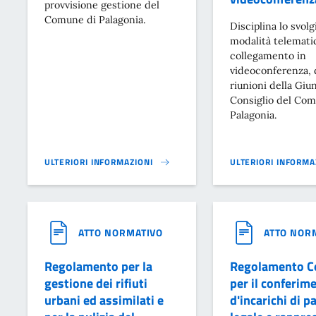
provvisione gestione del
Comune di Palagonia.
Disciplina lo svol
modalità telemati
collegamento in
videoconferenza, 
riunioni della Giu
Consiglio del Com
Palagonia.
ULTERIORI INFORMAZIONI
ULTERIORI INFORMA
DECRETO DEL PRESIDENTE DELLA REPUBBLICA 9 AGOSTO 2023
REGOLAMENTO PER L
ATTO NORMATIVO
ATTO NOR
Regolamento per la
Regolamento C
gestione dei rifiuti
per il conferim
urbani ed assimilati e
d'incarichi di p