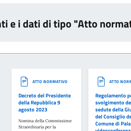
i e i dati di tipo "Atto norma
ATTO NORMATIVO
ATTO NOR
Decreto del Presidente
Regolamento pe
della Repubblica 9
svolgimento de
agosto 2023
sedute della Gi
del Consiglio d
Nomina della Commissione
Comune di Pala
Straordinaria per la
videoconferenz