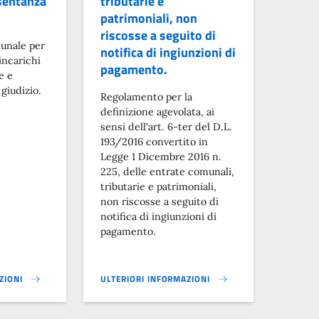
sentanza
tributarie e
patrimoniali, non
riscosse a seguito di
unale per
notifica di ingiunzioni di
incarichi
pagamento.
e e
giudizio.
Regolamento per la
definizione agevolata, ai
sensi dell'art. 6-ter del D.L.
193/2016 convertito in
Legge 1 Dicembre 2016 n.
225, delle entrate comunali,
tributarie e patrimoniali,
non riscosse a seguito di
notifica di ingiunzioni di
pagamento.
ZIONI
ULTERIORI INFORMAZIONI
TI E PER LA PULIZIA DEL TERRITORIO (AI SENSI DEL D. LGS. 152/2006 E 
ALE PER IL CONFERIMENTO D'INCARICHI DI PATROCINIO LEGALE E RAPP
REGOLAMENTO PER LA DEFINIZIONE AGEVOLATA DEL