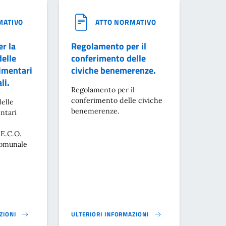
MATIVO
ATTO NORMATIVO
r la
Regolamento per il
delle
conferimento delle
limentari
civiche benemerenze.
li.
Regolamento per il
conferimento delle civiche
delle
benemerenze.
entari
DE.C.O.
omunale
ZIONI
ULTERIORI INFORMAZIONI
ONE DELL'INCENTIVO PER LE FUNZIONI TECNICHE DI CUI AL D. LGS. 50/
A VALORIZZAZIONE DELLE ATTIVITÀ AGRO-ALIMENTARI TRADIZIONALI LOCA
REGOLAMENTO PER IL CONFERIMENTO DELLE CIVI