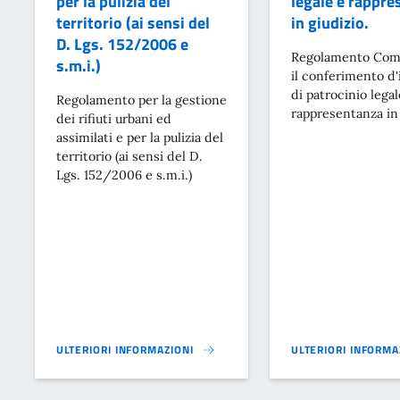
per la pulizia del
legale e rappre
territorio (ai sensi del
in giudizio.
D. Lgs. 152/2006 e
Regolamento Com
s.m.i.)
il conferimento d'
di patrocinio legal
Regolamento per la gestione
rappresentanza in 
dei rifiuti urbani ed
assimilati e per la pulizia del
territorio (ai sensi del D.
Lgs. 152/2006 e s.m.i.)
ULTERIORI INFORMAZIONI
ULTERIORI INFORMA
REGOLAMENTO PER LA GESTIONE DEI RIFIUTI URBANI ED ASSIMILA
REGOLAMENTO COMUN