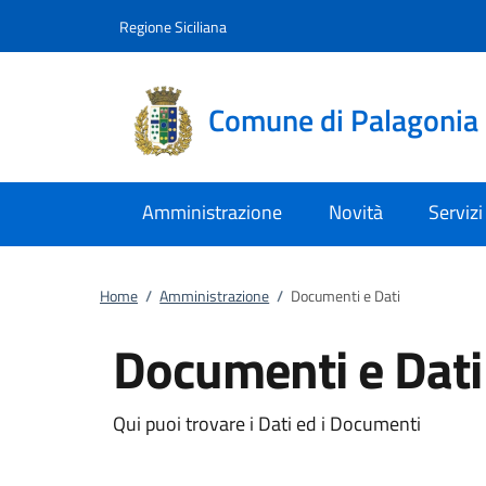
Vai al contenuto
accedi al menu
footer.enter
Regione Siciliana
Comune di Palagonia
Amministrazione
Novità
Servizi
Home
/
Amministrazione
/
Documenti e Dati
Documenti e Dati
Qui puoi trovare i Dati ed i Documenti