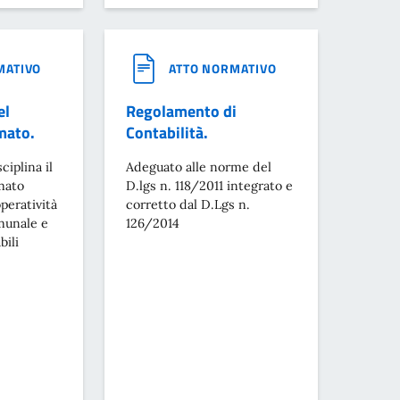
MATIVO
ATTO NORMATIVO
el
Regolamento di
mato.
Contabilità.
ciplina il
Adeguato alle norme del
mato
D.lgs n. 118/2011 integrato e
peratività
corretto dal D.Lgs n.
munale e
126/2014
bili