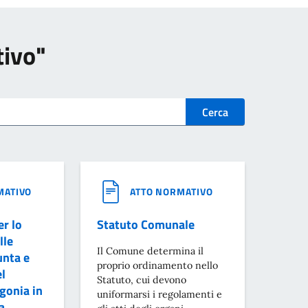
tivo"
Cerca
MATIVO
ATTO NORMATIVO
r lo
Statuto Comunale
lle
Il Comune determina il
unta e
proprio ordinamento nello
el
Statuto, cui devono
gonia in
uniformarsi i regolamenti e
a.