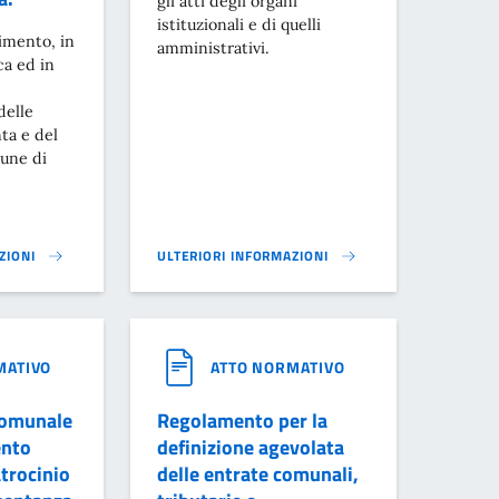
gli atti degli organi
istituzionali e di quelli
gimento, in
amministrativi.
ca ed in
delle
nta e del
une di
ZIONI
ULTERIORI INFORMAZIONI
}
O SVOLGIMENTO DELLE SEDUTE DELLA GIUNTA E DEL CONSIGLIO DEL CO
STATUTO COMUNALE}
MATIVO
ATTO NORMATIVO
omunale
Regolamento per la
ento
definizione agevolata
atrocinio
delle entrate comunali,