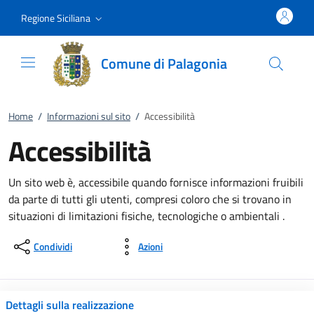
Vai al contenuto
accedi al menu
footer.enter
Regione Siciliana
Comune di Palagonia
Home
/
Informazioni sul sito
/
Accessibilità
Accessibilità
Un sito web è, accessibile quando fornisce informazioni fruibili
da parte di tutti gli utenti, compresi coloro che si trovano in
situazioni di limitazioni fisiche, tecnologiche o ambientali .
Condividi
Azioni
Dettagli sulla realizzazione