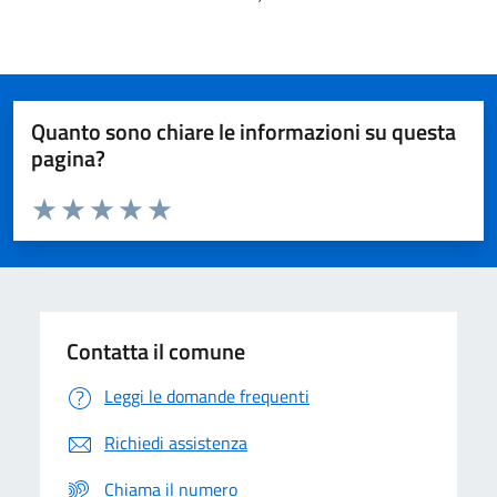
Quanto sono chiare le informazioni su questa
pagina?
Valuta da 1 a 5 stelle la pagina
Domanda
Valuta 1 stelle su 5
Valuta 2 stelle su 5
Valuta 3 stelle su 5
Valuta 4 stelle su 5
Valuta 5 stelle su 5
Contatta il comune
Leggi le domande frequenti
Richiedi assistenza
Chiama il numero