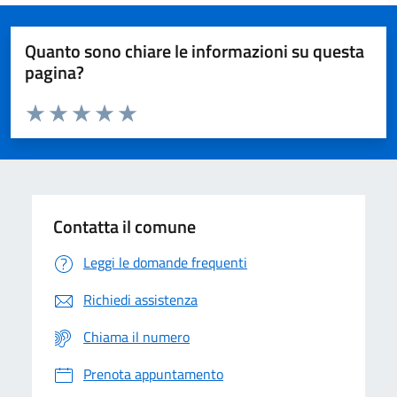
Quanto sono chiare le informazioni su questa
pagina?
Valuta da 1 a 5 stelle la pagina
Domanda
Valuta 1 stelle su 5
Valuta 2 stelle su 5
Valuta 3 stelle su 5
Valuta 4 stelle su 5
Valuta 5 stelle su 5
Contatta il comune
Leggi le domande frequenti
Richiedi assistenza
Chiama il numero
Prenota appuntamento