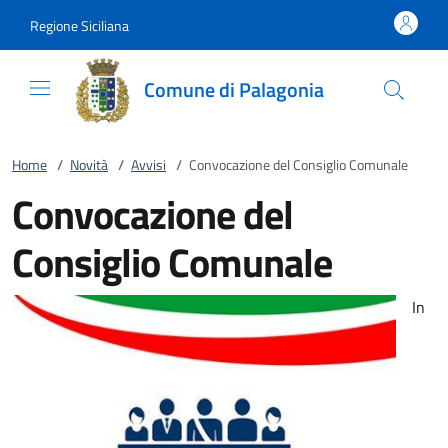
Vai al contenuto
accedi al menu
footer.enter
Regione Siciliana
Comune di Palagonia
Home
/
Novità
/
Avvisi
/
Convocazione del Consiglio Comunale
Convocazione del
Consiglio Comunale
In