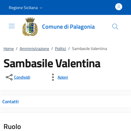
Vai al contenuto
accedi al menu
footer.enter
Regione Siciliana
Comune di Palagonia
Home
/
Amministrazione
/
Politici
/
Sambasile Valentina
Sambasile Valentina
Condividi
Azioni
Contatti
Ruolo