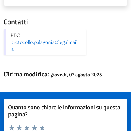
Contatti
PEC:
protocollo.palagonia@legalmail.
it
Ultima modifica:
giovedì, 07 agosto 2025
Quanto sono chiare le informazioni su questa
pagina?
Valuta da 1 a 5 stelle la pagina
Domanda