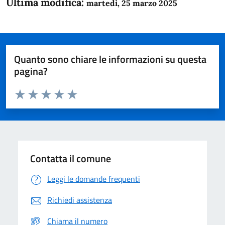
Ultima modifica:
martedì, 25 marzo 2025
Quanto sono chiare le informazioni su questa
pagina?
Valuta da 1 a 5 stelle la pagina
Domanda
Valuta 1 stelle su 5
Valuta 2 stelle su 5
Valuta 3 stelle su 5
Valuta 4 stelle su 5
Valuta 5 stelle su 5
Contatta il comune
Leggi le domande frequenti
Richiedi assistenza
Chiama il numero