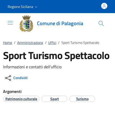
Vai al contenuto
accedi al menu
footer.enter
Regione Siciliana
Comune di Palagonia
Home
/
Amministrazione
/
Uffici
/
Sport Turismo Spettacolo
Sport Turismo Spettacolo
Informazioni e contatti dell'ufficio
Condividi
Argomenti
Patrimonio culturale
Sport
Turismo