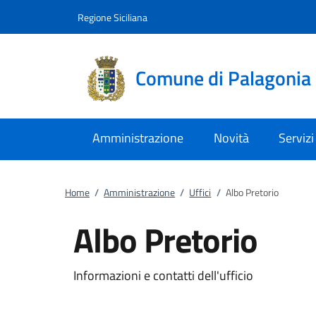
Vai al contenuto
accedi al menu
footer.enter
Regione Siciliana
Comune di Palagonia
Amministrazione
Novità
Servizi
Home
/
Amministrazione
/
Uffici
/
Albo Pretorio
Albo Pretorio
Informazioni e contatti dell'ufficio