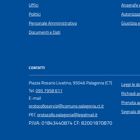
Uffici
Anagrafe e
Politici
Autorizzaz
Personale Amministrativo
Giustizia 
Documenti e Dati
CONTATTI
Piazza Rosario Livatino, 95046 Palagonia (CT)
Leggi le 
Tel.
095 7958 611
Richiedi a
E-mail
Prenota 
protocolloservizi@comune.palagonia.ct.it
Segnala di
PEC
protocollo.palagonia@legalmail.it
P.IVA: 01843440874 CF: 82001870870