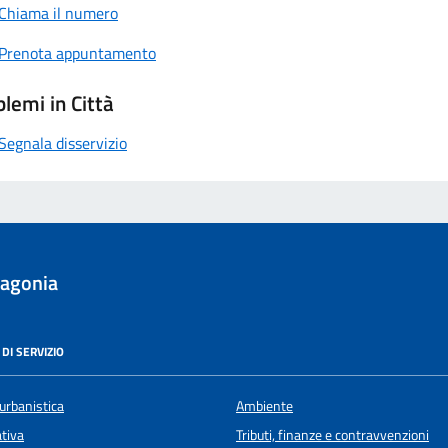
Chiama il numero
Prenota appuntamento
lemi in Città
Segnala disservizio
lagonia
DI SERVIZIO
urbanistica
Ambiente
ativa
Tributi, finanze e contravvenzioni