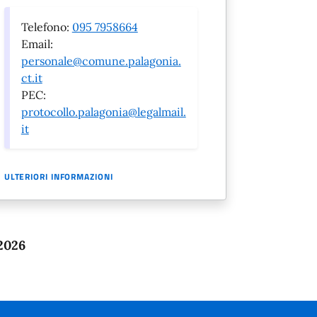
Telefono:
095 7958664
Email:
personale@comune.palagonia.
ct.it
PEC:
protocollo.palagonia@legalmail.
it
ULTERIORI INFORMAZIONI
2026