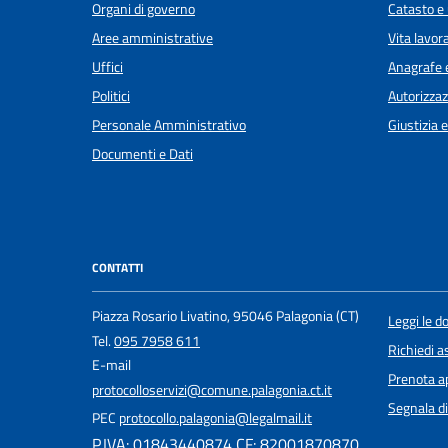
Organi di governo
Catasto e 
Aree amministrative
Vita lavor
Uffici
Anagrafe e
Politici
Autorizzaz
Personale Amministrativo
Giustizia 
Documenti e Dati
CONTATTI
Piazza Rosario Livatino, 95046 Palagonia (CT)
Leggi le 
Tel.
095 7958 611
Richiedi a
E-mail
Prenota 
protocolloservizi@comune.palagonia.ct.it
Segnala di
PEC
protocollo.palagonia@legalmail.it
P.IVA: 01843440874 CF: 82001870870