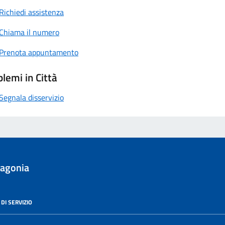
Richiedi assistenza
Chiama il numero
Prenota appuntamento
lemi in Città
Segnala disservizio
lagonia
DI SERVIZIO