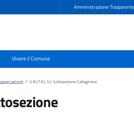
Amministrazione Trasparent
Vivere il Comune
azioni ed enti
/
U.N.I.T.A.L.S.I. Sottosezione Caltagirone
ottosezione