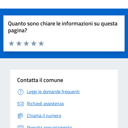
Quanto sono chiare le informazioni su questa
pagina?
Valuta da 1 a 5 stelle la pagina
Domanda
Valuta 1 stelle su 5
Valuta 2 stelle su 5
Valuta 3 stelle su 5
Valuta 4 stelle su 5
Valuta 5 stelle su 5
Contatta il comune
Leggi le domande frequenti
Richiedi assistenza
Chiama il numero
Prenota appuntamento