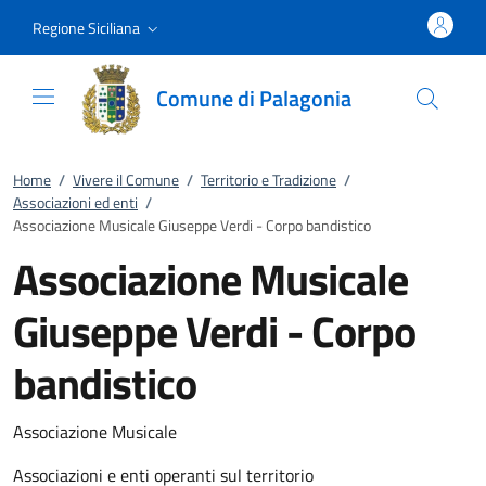
Vai al contenuto
accedi al menu
footer.enter
Regione Siciliana
Comune di Palagonia
Home
/
Vivere il Comune
/
Territorio e Tradizione
/
Associazioni ed enti
/
Associazione Musicale Giuseppe Verdi - Corpo bandistico
Associazione Musicale
Giuseppe Verdi - Corpo
bandistico
Associazione Musicale
Associazioni e enti operanti sul territorio