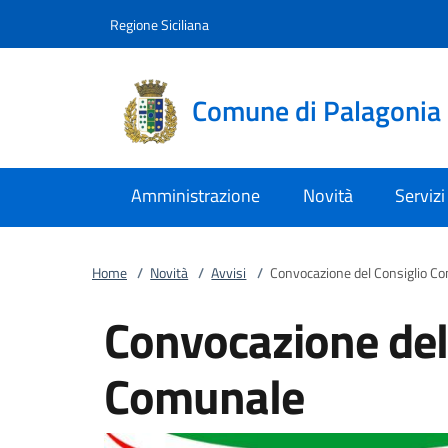
Vai al contenuto
accedi al menu
footer.enter
Regione Siciliana
Comune di Palagonia
Amministrazione
Novità
Servizi
Home
/
Novità
/
Avvisi
/
Convocazione del Consiglio C
Convocazione del
Comunale