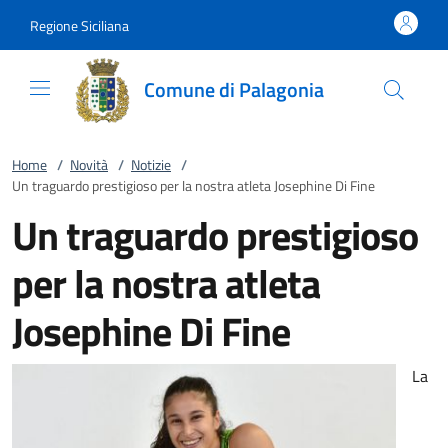
Vai al contenuto
accedi al menu
footer.enter
Regione Siciliana
Comune di Palagonia
Home
/
Novità
/
Notizie
/
Un traguardo prestigioso per la nostra atleta Josephine Di Fine
Un traguardo prestigioso
per la nostra atleta
Josephine Di Fine
La