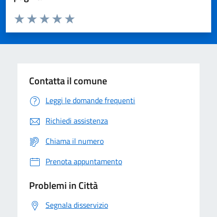
Valuta da 1 a 5 stelle la pagina
Domanda
Valuta 1 stelle su 5
Valuta 2 stelle su 5
Valuta 3 stelle su 5
Valuta 4 stelle su 5
Valuta 5 stelle su 5
Contatta il comune
Leggi le domande frequenti
Richiedi assistenza
Chiama il numero
Prenota appuntamento
Problemi in Città
Segnala disservizio