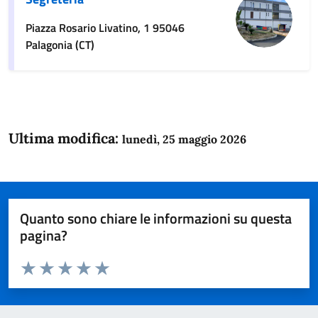
Piazza Rosario Livatino, 1 95046
Palagonia (CT)
Ultima modifica:
lunedì, 25 maggio 2026
Quanto sono chiare le informazioni su questa
pagina?
Valuta da 1 a 5 stelle la pagina
Domanda
Valuta 1 stelle su 5
Valuta 2 stelle su 5
Valuta 3 stelle su 5
Valuta 4 stelle su 5
Valuta 5 stelle su 5