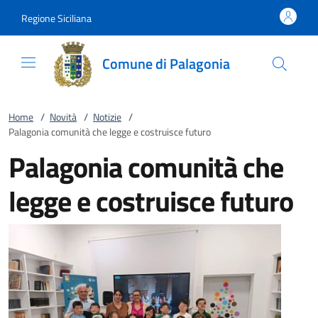
Vai al contenuto
accedi al menu
footer.enter
Regione Siciliana
Comune di Palagonia
Home
/
Novità
/
Notizie
/
Palagonia comunità che legge e costruisce futuro
Palagonia comunità che
legge e costruisce futuro