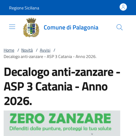
Vai al contenuto
accedi al menu
footer.enter
Regione Siciliana
Comune di Palagonia
Home
/
Novità
/
Avvisi
/
Decalogo anti-zanzare - ASP 3 Catania - Anno 2026.
Decalogo anti-zanzare -
ASP 3 Catania - Anno
2026.