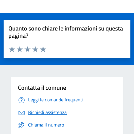
Quanto sono chiare le informazioni su questa
pagina?
Valuta da 1 a 5 stelle la pagina
Domanda
Valuta 1 stelle su 5
Valuta 2 stelle su 5
Valuta 3 stelle su 5
Valuta 4 stelle su 5
Valuta 5 stelle su 5
Contatta il comune
Leggi le domande frequenti
Richiedi assistenza
Chiama il numero