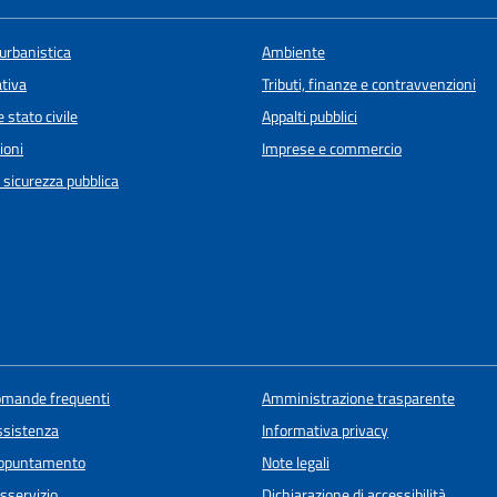
urbanistica
Ambiente
ativa
Tributi, finanze e contravvenzioni
 stato civile
Appalti pubblici
ioni
Imprese e commercio
e sicurezza pubblica
domande frequenti
Amministrazione trasparente
ssistenza
Informativa privacy
appuntamento
Note legali
sservizio
Dichiarazione di accessibilità