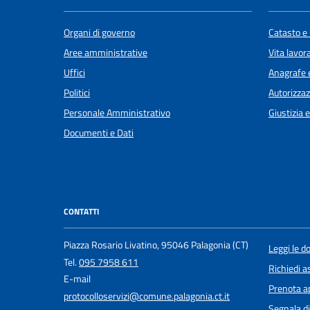
Organi di governo
Catasto e 
Aree amministrative
Vita lavor
Uffici
Anagrafe e
Politici
Autorizzaz
Personale Amministrativo
Giustizia 
Documenti e Dati
CONTATTI
Piazza Rosario Livatino, 95046 Palagonia (CT)
Leggi le 
Tel.
095 7958 611
Richiedi a
E-mail
Prenota 
protocolloservizi@comune.palagonia.ct.it
Segnala di