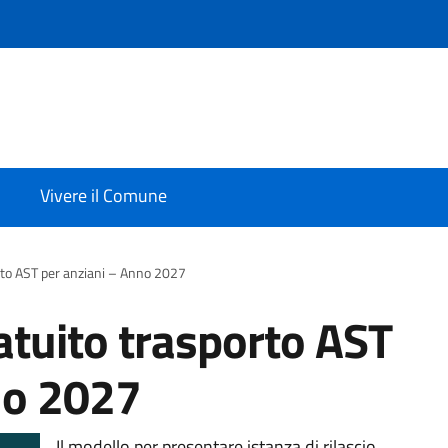
Vivere il Comune
to AST per anziani – Anno 2027
tuito trasporto AST
no 2027
Il modello per presentare istanza di rilascio