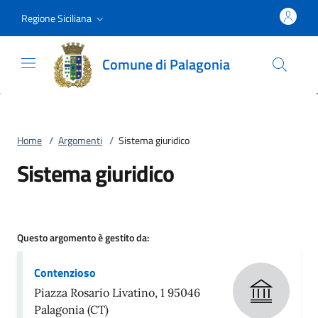
Vai al contenuto
accedi al menu
footer.enter
Regione Siciliana
Comune di Palagonia
Home
/
Argomenti
/
Sistema giuridico
Sistema giuridico
Questo argomento è gestito da:
Contenzioso
Piazza Rosario Livatino, 1 95046
Palagonia (CT)